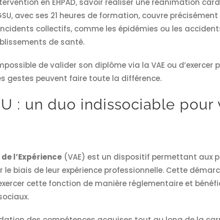
ntervention en EHPAD, savoir réaliser une réanimation car
GSU, avec ses 21 heures de formation, couvre précisément
incidents collectifs, comme les épidémies ou les acciden
lissements de santé.
mpossible de valider son diplôme via la VAE ou d’exercer 
es gestes peuvent faire toute la différence.
U : un duo indissociable pour 
 de l’Expérience
(VAE) est un dispositif permettant aux p
 le biais de leur expérience professionnelle. Cette déma
exercer cette fonction de manière réglementaire et bénéfi
ociaux.
idation des compétences acquises tout au long de la carri