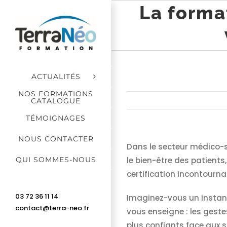
Passer
La forma
au
contenu
ACTUALITÉS
NOS FORMATIONS
CATALOGUE
TÉMOIGNAGES
NOUS CONTACTER
Dans le secteur médico-s
QUI SOMMES-NOUS
le bien-être des patients
certification incontourna
03 72 36 11 14
Imaginez-vous un instant
contact@terra-neo.fr
vous enseigne : les geste
plus confiants face aux s