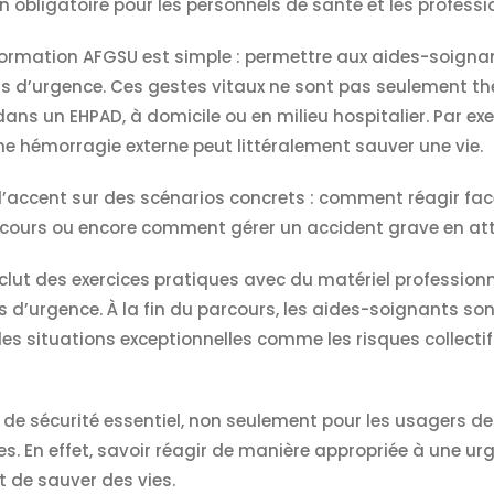
 obligatoire pour les personnels de santé et les profess
la formation AFGSU est simple : permettre aux aides-soign
ns d’urgence. Ces gestes vitaux ne sont pas seulement thé
dans un EHPAD, à domicile ou en milieu hospitalier. Par ex
e hémorragie externe peut littéralement sauver une vie.
’accent sur des scénarios concrets : comment réagir fac
ecours ou encore comment gérer un accident grave en att
inclut des exercices pratiques avec du matériel professionn
d’urgence. À la fin du parcours, les aides-soignants sont
 les situations exceptionnelles comme les risques collecti
 de sécurité essentiel, non seulement pour les usagers d
. En effet, savoir réagir de manière appropriée à une u
t de sauver des vies.