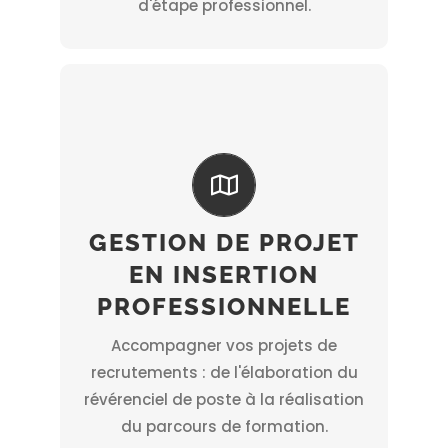
d'étape professionnel.
collaborateurs qualifiés !
l’intégration durable de
Notre démarche vous garantit
GESTION DE PROJET
entreprise.
EN INSERTION
formation et d’application en
qualifiants alternant périodes de
PROFESSIONNELLE
mettons en œuvre des parcours
Accompagner vos projets de
nous concevons, planifions et
recrutements : de l'élaboration du
Emploi, Région, missions locales –
révérenciel de poste à la réalisation
partenaires institutionnels – Pôle
RH et avec l’appui de nos
du parcours de formation.