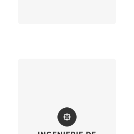
En collaboration avec votre équipe
administrative…
financements, assistance
suivi des actions, recherche des
charges, construction des outils de
l’élaboration de cahiers des
vos actions de formation : aide à
processus efficient de gestion de