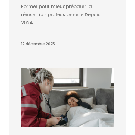
Former pour mieux préparer la
réinsertion professionnelle Depuis
2024,
17 décembre 2025
Accompagner l’actualisation des compétences des aides- soignants : une formation adaptée aux nouveaux défis