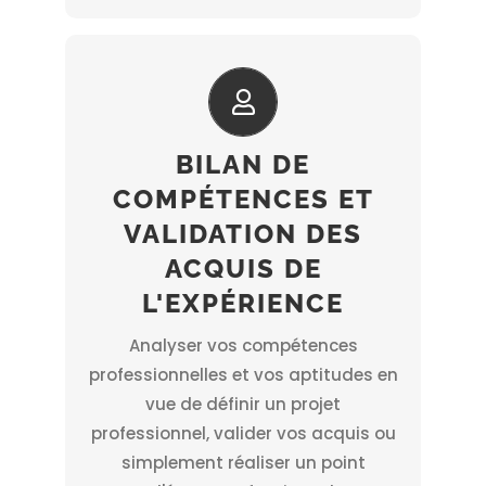
contactez-nous !
Notre premier entretien est gratuit –
BILAN DE
une certification.
COMPÉTENCES ET
partiellement un titre, un diplôme ou
VALIDATION DES
permet d’obtenir totalement ou
ACQUIS DE
La validation des acquis (VAE) vous
L'EXPÉRIENCE
projet réaliste et réalisable.
d’aboutir à la construction d’un
Analyser vos compétences
vos contraintes personnelles afin
professionnelles et vos aptitudes en
compétences , vos aspirations et
vue de définir un projet
parcours professionnel, vos
professionnel, valider vos acquis ou
guider une réflexion sur votre
simplement réaliser un point
Le bilan de compétences permet de