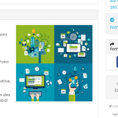
sur
365
for
oint
for
Point
drive,
2
on des
obal
Cata
logi