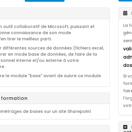
La 
un outil collaboratif de Microsoft, puissant et
e bonne connaissance de son mode
gén
en tirer le meilleur parti.
sem
r différentes sources de données (fichiers excel,
val
 gérer en mode base de données, de faire de la
adm
sonnel interne et/ou externe à votre
dos
re.
ivre le module "base" avant de suivre ce module.
Si 
for
fai
a formation
l'o
votr
ramétrages de bases sur un site Sharepoint