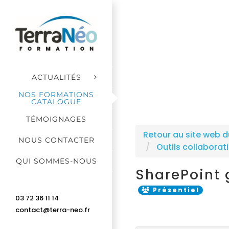
Passer
au
contenu
ACTUALITÉS
NOS FORMATIONS
CATALOGUE
TÉMOIGNAGES
Retour au site web d
NOUS CONTACTER
Outils collaborati
QUI SOMMES-NOUS
SharePoint 
Présentiel
03 72 36 11 14
contact@terra-neo.fr