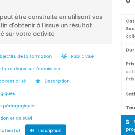
eut être construite en utilisant vos
Cat
in d'obtenir à l'issue un résultat
Sou
 sur votre activité
coll
Dur
jectifs de la formation
Public visé
Prix 
nformations sur l'admission
de t
Prix
accessibilité
Description
giques
Sat
s pédagogiques
Tau
ion et de suivi
T
pro
mateur(s)
Inscription