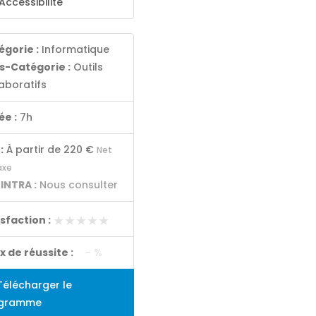
Accessibilité
égorie :
Informatique
s-Catégorie :
Outils
aboratifs
ée :
7h
:
À partir de
220 €
Net
axe
 INTRA :
Nous consulter
★★★★★
★★★★★
isfaction :
x de réussite :
- %
élécharger le
gramme