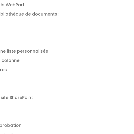
ts WebPart
bibliothèque de documents :
ne liste personnalisée :
e colonne
tres
 site SharePoint
pprobation