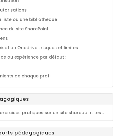
orisation
autorisations
re liste ou une bibliothèque
nce du site SharePoint
iens
sation Onedrive : risques et limites
ence ou expérience par défaut :
nients de chaque profil
dagogiques
exercices pratiques sur un site sharepoint test.
ports pédagogiques