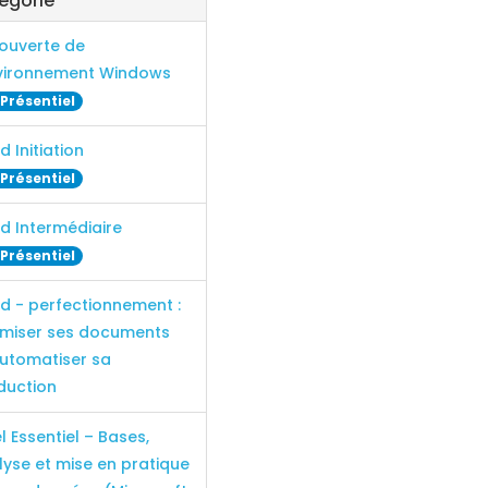
égorie
ouverte de
nvironnement Windows
Présentiel
 Initiation
Présentiel
d Intermédiaire
Présentiel
d - perfectionnement :
imiser ses documents
automatiser sa
duction
l Essentiel – Bases,
lyse et mise en pratique