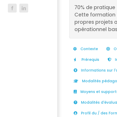
70% de pratique
Facebook
LinkedIn
Cette formation p
propres projets af
opérationnel basé
Contexte
Ob
Prérequis
I
Informations sur l'
Modalités pédago
Moyens et support
Modalités d'évaluat
Profil du / des For