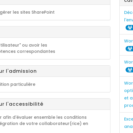
cat
érer les sites SharePoint
Déc
l'e
Word
tilisateur" ou avoir les
tences correspondantes
Wor
ur l'admission
Wor
tion particulière
opt
et 
r l'accessibilité
pro
r afin d'évaluer ensemble les conditions
Exce
tégration de votre collaborateur(rice) en
ana