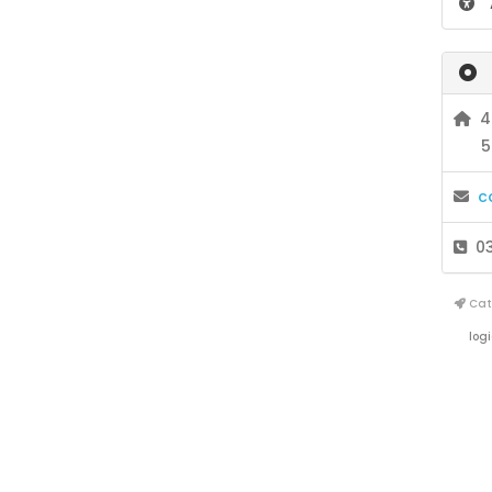
4 
5
c
03 
Cata
logi