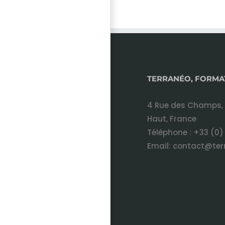
TERRANÉO, FORMA
4 Rue des Champs,
Haut, France
Téléphone :
+33 (0) 
Email:
contact@terr