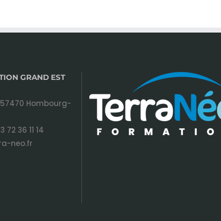
TION GRAND EST
 57470 Hombourg-
3 72 36 11 14
a-neo.fr