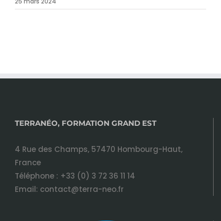
25 mars 2024
TERRANÉO, FORMATION GRAND EST
4 Rue des Champs, 57470 Hombourg-Haut,
France
Téléphone :
+33 (0) 3 72 36 11 14
Email:
contact@terra-neo.fr