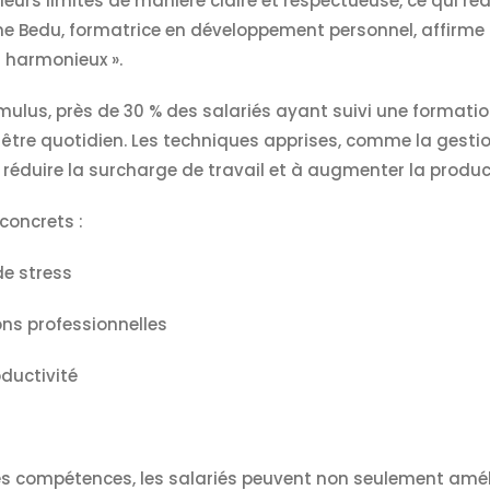
leurs limites de manière claire et respectueuse, ce qui rédu
yne Bedu, formatrice en développement personnel, affirme
 harmonieux ».
mulus, près de 30 % des salariés ayant suivi une formati
n-être quotidien. Les techniques apprises, comme la gesti
réduire la surcharge de travail et à augmenter la product
concrets :
de stress
ons professionnelles
ductivité
s compétences, les salariés peuvent non seulement amélio