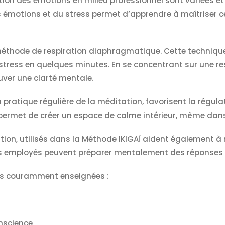
ion des émotions en milieu professionnel sont variées et
 émotions et du stress permet d’apprendre à maîtriser c
éthode de respiration diaphragmatique. Cette technique,
stress en quelques minutes. En se concentrant sur une re
uver une clarté mentale.
 pratique régulière de la méditation, favorisent la régul
n permet de créer un espace de calme intérieur, même dans
ation, utilisés dans la Méthode IKIGAÏ aident également à r
les employés peuvent préparer mentalement des réponses 
es couramment enseignées :
onscience