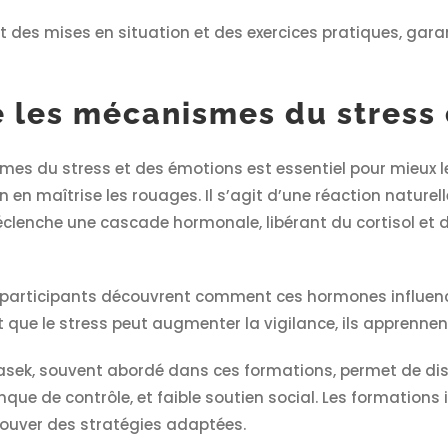
des mises en situation et des exercices pratiques, gar
les mécanismes du stress 
s du stress et des émotions est essentiel pour mieux le
l’on en maîtrise les rouages. Il s’agit d’une réaction natu
lenche une cascade hormonale, libérant du cortisol et de
s participants découvrent comment ces hormones influenc
que le stress peut augmenter la vigilance, ils apprennent 
sek, souvent abordé dans ces formations, permet de disce
que de contrôle, et faible soutien social. Les formations 
trouver des stratégies adaptées.