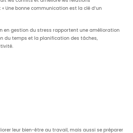
it les conflits et améliore les relations
 : « Une bonne communication est la clé d’un
on en gestion du stress rapportent une amélioration
on du temps et la planification des tâches,
ivité.
rer leur bien-être au travail, mais aussi se préparer