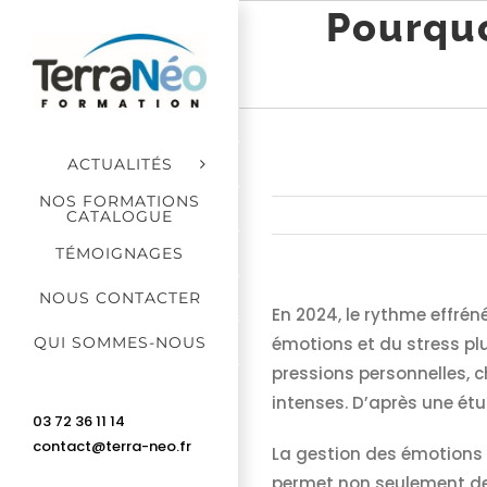
Passer
Pourquo
au
contenu
ACTUALITÉS
NOS FORMATIONS
CATALOGUE
TÉMOIGNAGES
NOUS CONTACTER
En 2024, le rythme effré
QUI SOMMES-NOUS
émotions et du stress plu
pressions personnelles, 
intenses. D’après une étu
03 72 36 11 14
contact@terra-neo.fr
La gestion des émotions 
permet non seulement de 