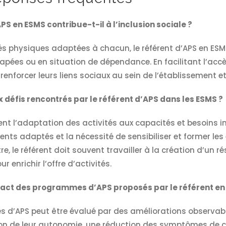
S en ESMS contribue-t-il à l’inclusion sociale ?
s physiques adaptées à chacun, le référent d’APS en ESMS 
pées ou en situation de dépendance. En facilitant l’accès
 renforcer leurs liens sociaux au sein de l’établissement et 
x défis rencontrés par le référent d’APS dans les ESMS ?
uent l’adaptation des activités aux capacités et besoins i
ts adaptés et la nécessité de sensibiliser et former les é
tre, le référent doit souvent travailler à la création d’un 
 enrichir l’offre d’activités.
ct des programmes d’APS proposés par le référent en
d’APS peut être évalué par des améliorations observabl
de leur autonomie, une réduction des symptômes de cert