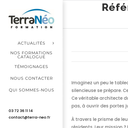
Passer
Réfé
au
contenu
ACTUALITÉS
NOS FORMATIONS
CATALOGUE
TÉMOIGNAGES
NOUS CONTACTER
Imaginez un peu le table
QUI SOMMES-NOUS
silencieuse se prépare. Ce
Ce véritable architecte 
pas, à ouvrir des portes 
03 72 36 11 14
contact@terra-neo.fr
À travers le prisme de leu
résidents. Leur mission ? 