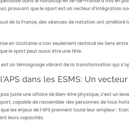
pécialisé dans le handicap en Île-de-France a mis en pla
leuri, prouvant que le sport est un vecteur d’intégration so
ud de la France, des séances de natation ont amélioré la
anse en Occitanie a non seulement renforcé les liens entre 
ue le sport peut aussi être une fête.
est un témoignage vibrant de la transformation qui s’opèr
l’APS dans les ESMS: Un vecteur 
 pas juste une affaire de bien-être physique, c’est un lev
 sport, capable de rassembler des personnes de tous hor
que les enjeux de l’APS prennent toute leur ampleur : tran
ent leurs capacités.