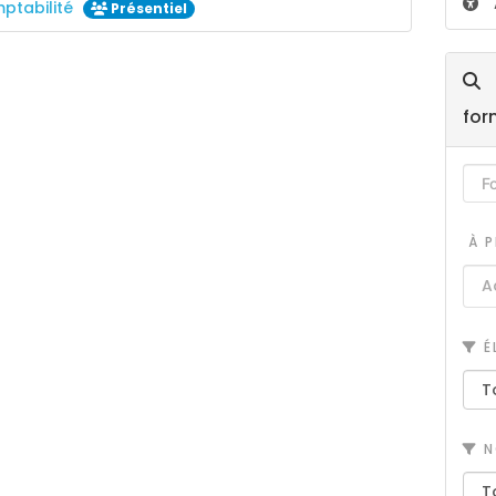
mptabilité
Présentiel
for
À P
É
N