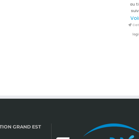
au t
suiv
Voi
Cata
logi
TION GRAND EST