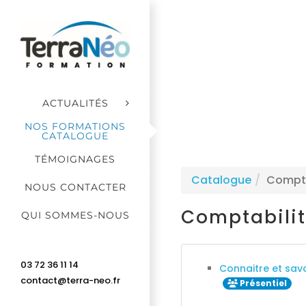
Passer
au
contenu
ACTUALITÉS
NOS FORMATIONS
CATALOGUE
TÉMOIGNAGES
Catalogue
Comptab
NOUS CONTACTER
Comptabilit
QUI SOMMES-NOUS
03 72 36 11 14
Connaitre et sav
contact@terra-neo.fr
Présentiel