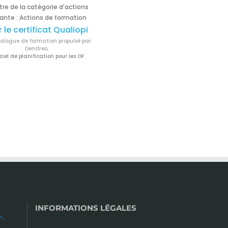
itre de la catégorie d'actions
ante : Actions de formation
r le certificat Qualiopi
logue de formation propulsé par
Dendreo,
ciel de planification pour les OF
INFORMATIONS LÉGALES