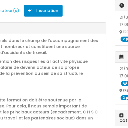
mateur(s)
Inscription
21/
17:0
FR
2 
onnels dans le champ de l'accompagnement des
nt nombreux et constituent une source
d'accidents de travail.
ntion des risques liés à l'activité physique
alarié de devenir acteur de sa propre
21/
de la prévention au sein de sa structure
17:
FR
2 
ette formation doit être soutenue par la
ise. Pour cela, il nous semble important de
 et les principaux acteurs (encadrement, C H S C
au travail et les partenaires sociaux) dans un
cat