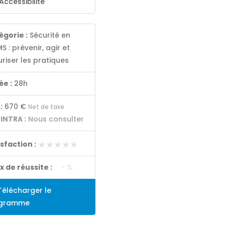
Accessibilité
égorie :
Sécurité en
S : prévenir, agir et
riser les pratiques
ée :
28h
:
670 €
Net de taxe
 INTRA :
Nous consulter
★★★★★
★★★★★
isfaction :
x de réussite :
- %
élécharger le
gramme