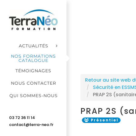
Passer
au
contenu
ACTUALITÉS
NOS FORMATIONS
CATALOGUE
TÉMOIGNAGES
Retour au site web d
NOUS CONTACTER
Sécurité en ESSMS 
PRAP 2S (sanitaire
QUI SOMMES-NOUS
PRAP 2S (san
03 72 36 11 14
Présentiel
contact@terra-neo.fr