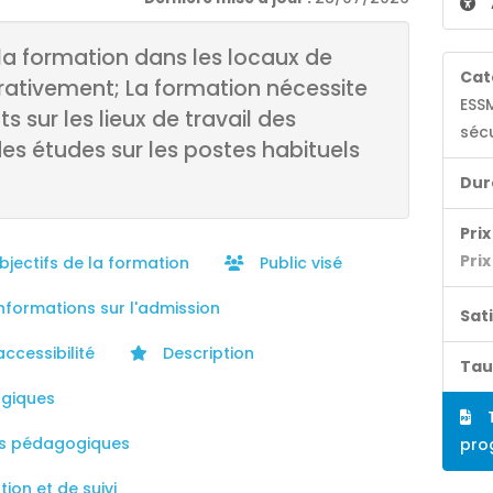
la formation dans les locaux de
Cat
érativement; La formation nécessite
ESSM
 sur les lieux de travail des
sécu
des études sur les postes habituels
Dur
Prix 
Prix
jectifs de la formation
Public visé
nformations sur l'admission
Sat
accessibilité
Description
Tau
giques
T
s pédagogiques
pro
ion et de suivi