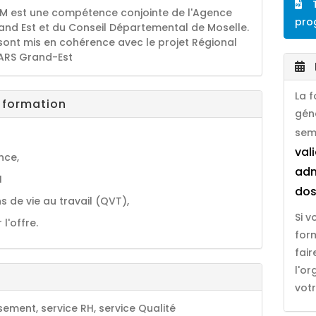
T
M est une compétence conjointe de l'Agence
pro
and Est et du Conseil Départemental de Moselle.
sont mis en cohérence avec le projet Régional
'ARS Grand-Est
La 
a formation
gén
sem
val
nce,
adm
H
dos
s de vie au travail (QVT),
Si 
l'offre.
for
fai
l'o
votr
ement, service RH, service Qualité