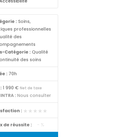
Accessibilité
égorie :
Soins,
tiques professionnelles
ualité des
ompagnements
s-Catégorie :
Qualité
ontinuité des soins
ée :
70h
:
1 990 €
Net de taxe
 INTRA :
Nous consulter
★★★★★
★★★★★
isfaction :
x de réussite :
- %