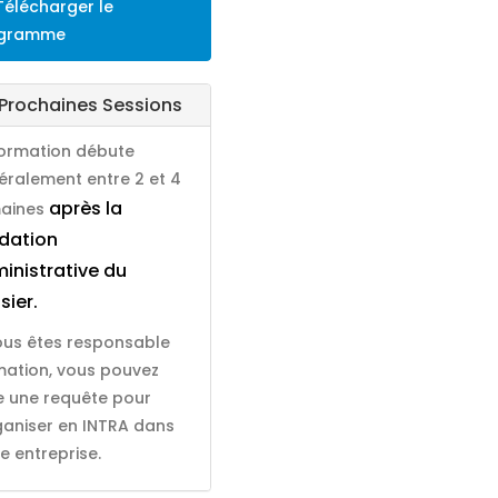
élécharger le
gramme
Prochaines Sessions
formation débute
éralement entre 2 et 4
après la
aines
idation
inistrative du
sier.
vous êtes responsable
mation, vous pouvez
re une requête pour
rganiser en INTRA dans
e entreprise.