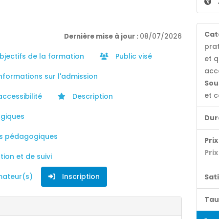
Cat
Dernière mise à jour :
08/07/2026
pra
jectifs de la formation
Public visé
et q
acc
nformations sur l'admission
Sou
et c
accessibilité
Description
giques
Dur
s pédagogiques
Prix 
Prix
ion et de suivi
mateur(s)
Inscription
Sat
Tau