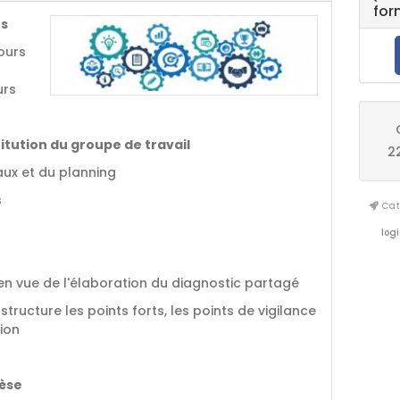
for
es
ours
urs
itution du groupe de travail
2
aux et du planning
s
Cata
logi
 en vue de l'élaboration du diagnostic partagé
structure les points forts, les points de vigilance
tion
hèse