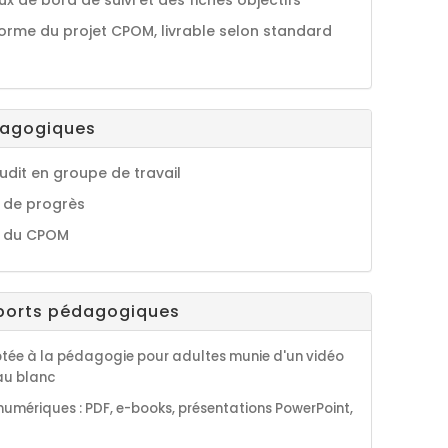
x de bord de suivi et des fiches objectifs
orme du projet CPOM, livrable selon standard
dagogiques
udit en groupe de travail
s de progrès
 du CPOM
ports pédagogiques
tée à la pédagogie pour adultes munie d'un vidéo
eau blanc
umériques : PDF, e-books, présentations PowerPoint,