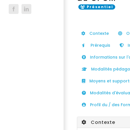
Présentiel
Facebook
LinkedIn
Contexte
Ob
Prérequis
I
Informations sur l'
Modalités pédago
Moyens et support
Modalités d'évaluat
Profil du / des For
Contexte