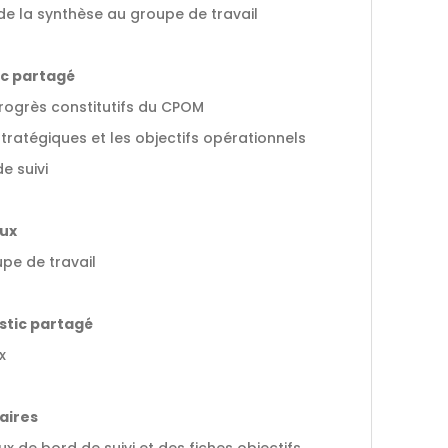
 de la synthèse au groupe de travail
c partagé
 progrès constitutifs du CPOM
stratégiques et les objectifs opérationnels
de suivi
aux
upe de travail
stic partagé
x
aires