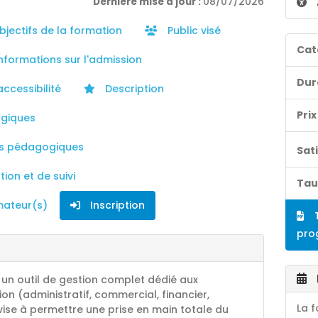
Dernière mise à jour :
08/07/2026
jectifs de la formation
Public visé
Cat
nformations sur l'admission
Dur
accessibilité
Description
Prix
giques
s pédagogiques
Sat
ion et de suivi
Tau
mateur(s)
Inscription
T
pro
t un outil de gestion complet dédié aux
n (administratif, commercial, financier,
La 
 vise à permettre une prise en main totale du