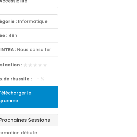
Accessibilité
égorie :
Informatique
ée :
49h
 INTRA :
Nous consulter
★★★★★
★★★★★
isfaction :
x de réussite :
- %
élécharger le
gramme
Prochaines Sessions
formation débute