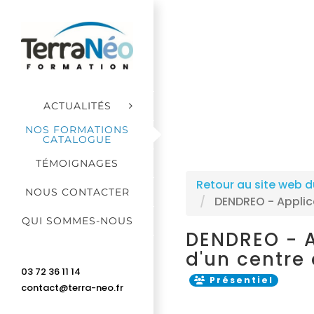
Passer
au
contenu
ACTUALITÉS
NOS FORMATIONS
CATALOGUE
TÉMOIGNAGES
Retour au site web d
NOUS CONTACTER
DENDREO - Applica
QUI SOMMES-NOUS
DENDREO - A
d'un centre
03 72 36 11 14
Présentiel
contact@terra-neo.fr