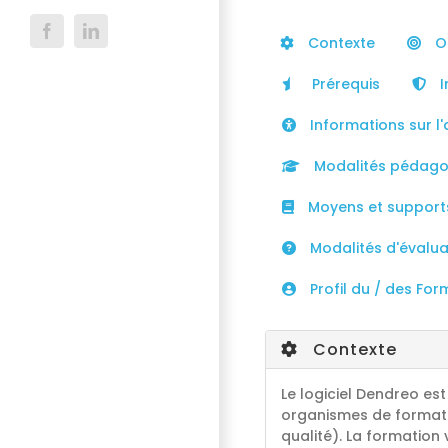
Facebook
LinkedIn
Contexte
Ob
Prérequis
I
Informations sur l'
Modalités pédago
Moyens et support
Modalités d'évaluat
Profil du / des For
Contexte
Le logiciel Dendreo es
organismes de formatio
qualité). La formation