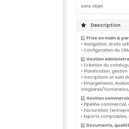
sans objet
Description
1️⃣
Prise en main & p
• Navigation, droits ut
• Configuration du CRM
2️⃣
Gestion administr
• Création du catalogu
• Planification, gestio
• Inscriptions et suivi 
• Émargements, évaluati
stagiaires/formateurs
3️⃣
Gestion commercia
• Pipeline commercial, 
• Facturation (entrepri
• Exports comptables, 
4️⃣
Documents, qualit