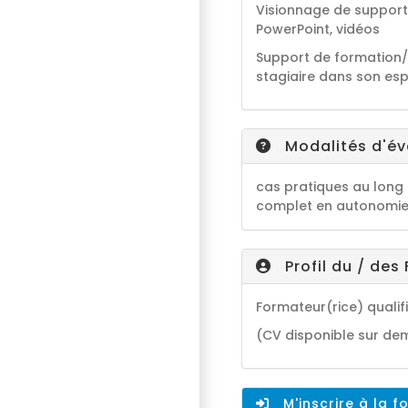
Visionnage de support
PowerPoint, vidéos
Support de formation/
stagiaire dans son es
Modalités d'éva
cas pratiques au long c
complet en autonomi
Profil du / des
Formateur(rice) qualif
(CV disponible sur d
M'inscrire à la f