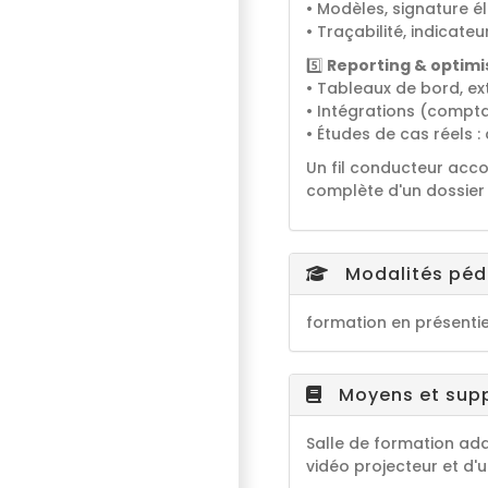
• Modèles, signature é
• Traçabilité, indicate
5️⃣
Reporting & optimi
• Tableaux de bord, e
• Intégrations (compta
• Études de cas réels 
Un fil conducteur acc
complète d'un dossier 
Modalités pé
formation en présentie
Moyens et sup
Salle de formation ad
vidéo projecteur et d'