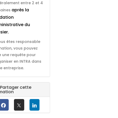
éralement entre 2 et 4
après la
aines
idation
inistrative du
sier.
vous êtes responsable
mation, vous pouvez
re une requête pour
rganiser en INTRA dans
e entreprise.
Partager cette
mation