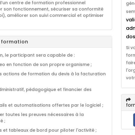
 d’un centre de formation professionnel
gén
r son fonctionnement, sécuriser sa conformité
sem
i), améliorer son suivi commercial et optimiser
val
adm
dos
a formation
Si 
on, le participant sera capable de :
for
fai
eo en fonction de son propre organisme ;
l'o
s actions de formation du devis à la facturation
votr
administratif, pédagogique et financier des
for
ails et automatisations offertes par le logiciel ;
er toutes les preuves nécessaires à la
é ;
ts et tableaux de bord pour piloter l'activité ;