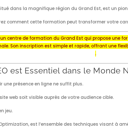
situé dans la magnifique région du Grand Est, est un pio
rez comment cette formation peut transformer votre carr
 un centre de formation du Grand Est qui propose une fo
nale. Son inscription est simple et rapide, offrant une fle
.
EO est Essentiel dans le Monde
r une présence en ligne ne suffit plus.
 site web soit visible auprès de votre audience cible.
n jeu.
Optimization, est l’ensemble des techniques visant à amél