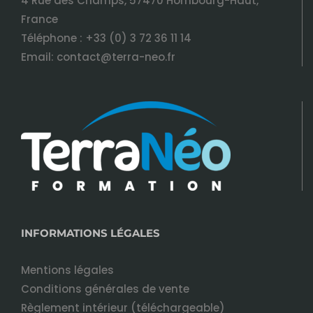
4 Rue des Champs, 57470 Hombourg-Haut,
France
Téléphone :
+33 (0) 3 72 36 11 14
Email:
contact@terra-neo.fr
INFORMATIONS LÉGALES
Mentions légales
Conditions générales de vente
Règlement intérieur (téléchargeable)