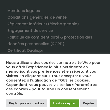
Mentions légales
Conditions générales de vente
Règlement intérieur (téléchargeable)
Engagement de service
Politique de confidentialité & protection des
données personnelles (RGPD)
Certificat Qualiopi
Nous utilisons des cookies sur notre site Web pour
vous offrir l'expérience la plus pertinente en
mémorisant vos préférences et en répétant vos
visites. En cliquant sur « Tout accepter », vous
consentez à l'utilisation de TOUS les cookies.
Cependant, vous pouvez visiter les « Paramètres
des cookies » pour fournir un consentement
COPYRIGHT 2022 TERRANEO FORMATION TOUS DROITS RÉSERVÉS
contrôlé.
Réglages des cookies
Tout accepter
Rejeter
Facebook
LinkedIn