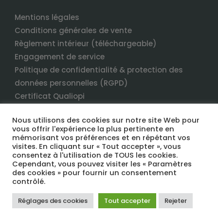
Mentions légales
Conditions générales de vente
Règlement intérieur (téléchargeable)
Engagement de service
Politique de confidentialité & protection des
données personnelles (RGPD)
Certificat Qualiopi
Nous utilisons des cookies sur notre site Web pour
vous offrir l'expérience la plus pertinente en
mémorisant vos préférences et en répétant vos
visites. En cliquant sur « Tout accepter », vous
consentez à l'utilisation de TOUS les cookies.
Cependant, vous pouvez visiter les « Paramètres
des cookies » pour fournir un consentement
COPYRIGHT 2022 TERRANEO FORMATION TOUS DROITS RÉSERVÉS
contrôlé.
Réglages des cookies
Tout accepter
Rejeter
Facebook
LinkedIn