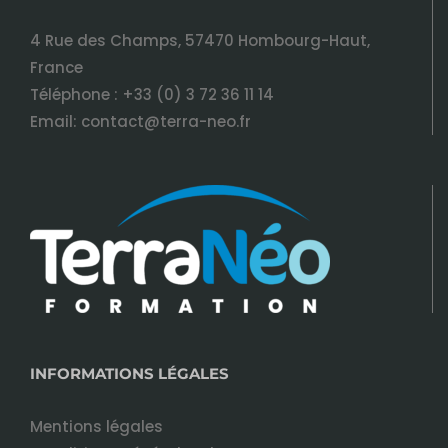
4 Rue des Champs, 57470 Hombourg-Haut,
France
Téléphone :
+33 (0) 3 72 36 11 14
Email:
contact@terra-neo.fr
INFORMATIONS LÉGALES
Mentions légales