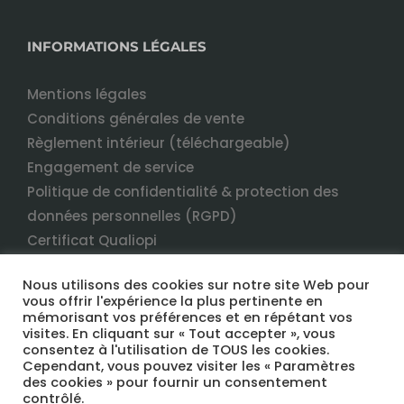
INFORMATIONS LÉGALES
Mentions légales
Conditions générales de vente
Règlement intérieur (téléchargeable)
Engagement de service
Politique de confidentialité & protection des
données personnelles (RGPD)
Certificat Qualiopi
Nous utilisons des cookies sur notre site Web pour
vous offrir l'expérience la plus pertinente en
mémorisant vos préférences et en répétant vos
visites. En cliquant sur « Tout accepter », vous
consentez à l'utilisation de TOUS les cookies.
Cependant, vous pouvez visiter les « Paramètres
des cookies » pour fournir un consentement
COPYRIGHT 2022 TERRANEO FORMATION TOUS DROITS RÉSERVÉS
contrôlé.