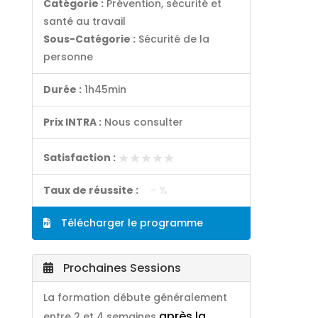
Catégorie :
Prévention, sécurité et
santé au travail
Sous-Catégorie :
Sécurité de la
personne
Durée :
1h45min
Prix INTRA :
Nous consulter
★★★★★
★★★★★
Satisfaction :
Taux de réussite :
- %
Télécharger le programme
Prochaines Sessions
La formation débute généralement
après la
entre 2 et 4 semaines