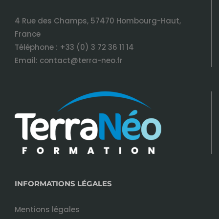
4 Rue des Champs, 57470 Hombourg-Haut,
France
Téléphone :
+33 (0) 3 72 36 11 14
Email:
contact@terra-neo.fr
INFORMATIONS LÉGALES
Mentions légales