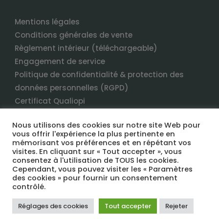
Mentions légales
Conditions générales de vente
Règlement intérieur (téléchargeable)
Engagement de service
Politique de confidentialité & protection des
données personnelles (RGPD)
Certificat Qualiopi
Nous utilisons des cookies sur notre site Web pour
vous offrir l'expérience la plus pertinente en
mémorisant vos préférences et en répétant vos
visites. En cliquant sur « Tout accepter », vous
consentez à l'utilisation de TOUS les cookies.
Cependant, vous pouvez visiter les « Paramètres
des cookies » pour fournir un consentement
COPYRIGHT 2022 TERRANEO FORMATION TOUS DROITS RÉSERVÉS
contrôlé.
Réglages des cookies
Tout accepter
Rejeter
Facebook
LinkedIn