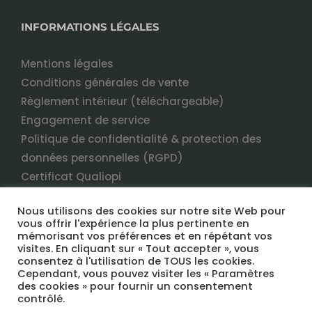
INFORMATIONS LÉGALES
Mentions légales
Conditions générales de vente
Règlement intérieur (téléchargeable)
Engagement de service
Politique de confidentialité & protection des
données personnelles (RGPD)
Certificat Qualiopi
Nous utilisons des cookies sur notre site Web pour
vous offrir l'expérience la plus pertinente en
mémorisant vos préférences et en répétant vos
visites. En cliquant sur « Tout accepter », vous
consentez à l'utilisation de TOUS les cookies.
Cependant, vous pouvez visiter les « Paramètres
des cookies » pour fournir un consentement
COPYRIGHT 2022 TERRANEO FORMATION TOUS DROITS RÉSERVÉS
contrôlé.