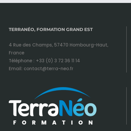
TERRANÉO, FORMATION GRAND EST
4 Rue des Champs, 57470 Hombourg-Haut,
France
Téléphone :
+33 (0) 3 72 36 11 14
Email:
contact@terra-neo.fr