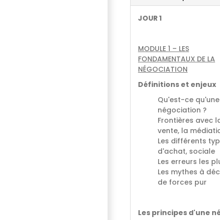
JOUR 1
MODULE 1 – LES
FONDAMENTAUX DE LA
NÉGOCIATION
Définitions et enjeux
Qu'est-ce qu'une
négociation ?
Frontières avec l
vente, la médiatio
Les différents ty
d'achat, sociale
Les erreurs les 
Les mythes à déco
de forces pur
Les principes d'une n