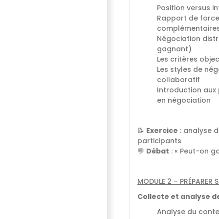
Position versus i
Rapport de force 
complémentaire
Négociation distr
gagnant)
Les critères obj
Les styles de négo
collaboratif
Introduction aux
en négociation
📝
Exercice
: analyse d
participants
💬
Débat
: « Peut-on g
MODULE 2 – PRÉPARER 
Collecte et analyse d
Analyse du contex