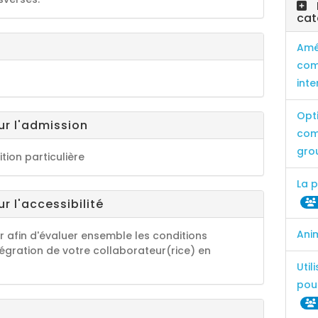
cat
Amé
com
int
Opt
ur l'admission
com
gro
tion particulière
La p
r l'accessibilité
Ani
r afin d'évaluer ensemble les conditions
tégration de votre collaborateur(rice) en
Util
pou