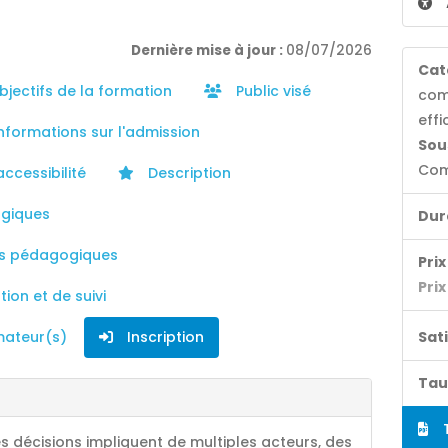
Dernière mise à jour :
08/07/2026
Cat
jectifs de la formation
Public visé
com
effi
nformations sur l'admission
Sou
Com
accessibilité
Description
giques
Dur
s pédagogiques
Prix 
Prix
ion et de suivi
mateur(s)
Inscription
Sat
Tau
T
s décisions impliquent de multiples acteurs, des