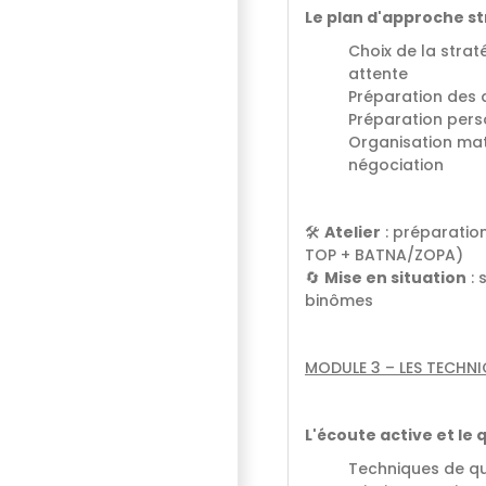
Le plan d'approche s
Choix de la strat
attente
Préparation des 
Préparation perso
Organisation maté
négociation
🛠
Atelier
: préparation
TOP + BATNA/ZOPA)
🔄
Mise en situation
: 
binômes
MODULE 3 – LES TECH
L'écoute active et l
Techniques de qu