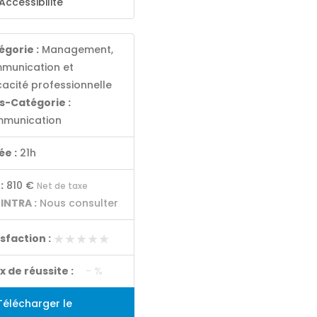
Accessibilité
égorie :
Management,
munication et
cacité professionnelle
s-Catégorie :
munication
ée :
21h
:
810 €
Net de taxe
 INTRA :
Nous consulter
★★★★★
★★★★★
isfaction :
x de réussite :
- %
élécharger le