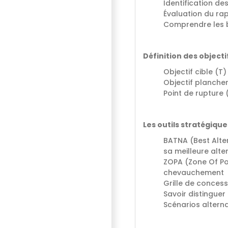
Identification de
Évaluation du rap
Comprendre les be
Définition des object
Objectif cible (T
Objectif planche
Point de rupture (
Les outils stratégiqu
BATNA (Best Alter
sa meilleure alte
ZOPA (Zone Of Po
chevauchement
Grille de concessi
Savoir distinguer
Scénarios alterna