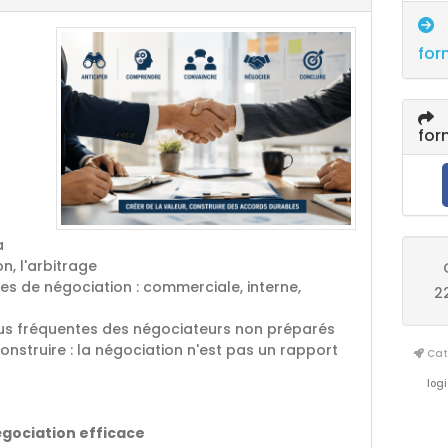
for
for
a
n, l'arbitrage
pes de négociation : commerciale, interne,
2
plus fréquentes des négociateurs non préparés
nstruire : la négociation n'est pas un rapport
Cata
logi
égociation efficace