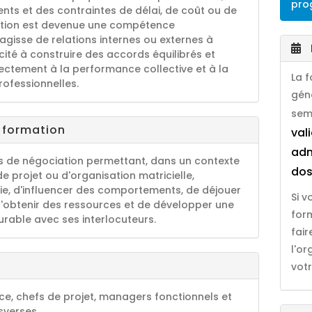
pro
ents et des contraintes de délai, de coût ou de
ation est devenue une compétence
'agisse de relations internes ou externes à
cité à construire des accords équilibrés et
ectement à la performance collective et à la
La 
rofessionnelles.
gén
sem
a formation
val
adm
 de négociation permettant, dans un contexte
dos
e projet ou d'organisation matricielle,
ie, d'influencer des comportements, de déjouer
Si 
d'obtenir des ressources et de développer une
for
urable avec ses interlocuteurs.
fai
l'o
votr
e, chefs de projet, managers fonctionnels et
sverses.