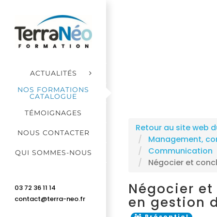
Passer
au
contenu
ACTUALITÉS
NOS FORMATIONS
CATALOGUE
TÉMOIGNAGES
Retour au site web d
NOUS CONTACTER
Management, comm
Communication
QUI SOMMES-NOUS
Négocier et concl
Négocier et
03 72 36 11 14
en gestion 
contact@terra-neo.fr
Présentiel