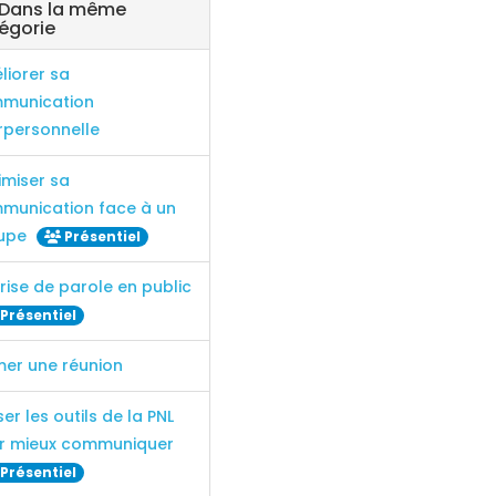
Dans la même
égorie
liorer sa
munication
erpersonnelle
imiser sa
munication face à un
upe
Présentiel
rise de parole en public
Présentiel
mer une réunion
iser les outils de la PNL
r mieux communiquer
Présentiel