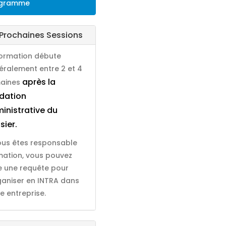
gramme
Prochaines Sessions
formation débute
éralement entre 2 et 4
après la
aines
idation
inistrative du
sier.
vous êtes responsable
mation, vous pouvez
re une requête pour
rganiser en INTRA dans
e entreprise.