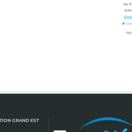
au t
suiv
Voi
Cata
logi
TION GRAND EST