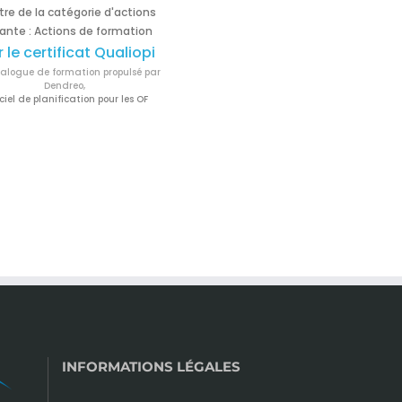
itre de la catégorie d'actions
ante : Actions de formation
r le certificat Qualiopi
logue de formation propulsé par
Dendreo,
ciel de planification pour les OF
INFORMATIONS LÉGALES