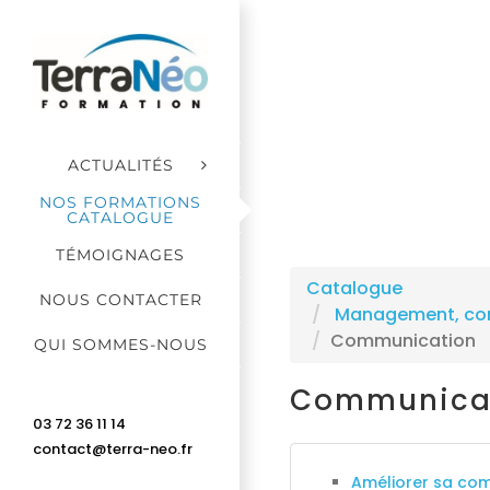
Passer
au
contenu
ACTUALITÉS
NOS FORMATIONS
CATALOGUE
TÉMOIGNAGES
Catalogue
NOUS CONTACTER
Management, comm
Communication
QUI SOMMES-NOUS
Communica
03 72 36 11 14
contact@terra-neo.fr
Améliorer sa com