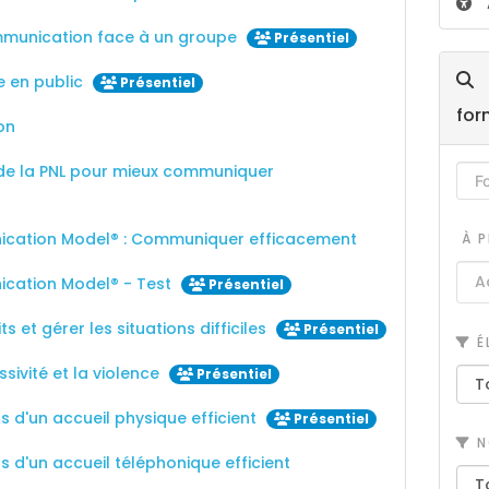
mmunication face à un groupe
Présentiel
e en public
Présentiel
for
on
ls de la PNL pour mieux communiquer
cation Model® : Communiquer efficacement
À P
cation Model® - Test
Présentiel
its et gérer les situations difficiles
Présentiel
É
ssivité et la violence
Présentiel
s d'un accueil physique efficient
Présentiel
N
s d'un accueil téléphonique efficient