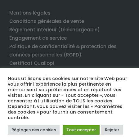
Mentions légales
Conditions générales de vente
Règlement intérieur (téléchargeable)
Engagement de service
Politique de confidentialité & protection des
données personnelles (RGPD)
Certificat Qualiopi
Nous utilisons des cookies sur notre site Web pour
vous offrir l'expérience la plus pertinente en
mémorisant vos préférences et en répétant vos
visites. En cliquant sur « Tout accepter », vous
consentez à l'utilisation de TOUS les cookies.
Cependant, vous pouvez visiter les « Paramètres
des cookies » pour fournir un consentement
COPYRIGHT 2022 TERRANEO FORMATION TOUS DROITS RÉSERVÉS
contrôlé.
Réglages des cookies
Tout accepter
Rejeter
Facebook
LinkedIn